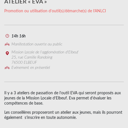
ATELIER « EVA »
Promotion ou utilisation d’outil(s)/démarche(s) de l’ANLCI
14h 16h
Manifestation ouverte au public
Mission Locale de l'agglomération d'Elbeuf
25, rue Camille Randoing
76500 ELBEUF
Evénement en présentiel
Il y a 3 ateliers de passation de l’outil EVA qui seront proposés aux
jeunes de la Mission Locale d’Elbeuf. Eva permet d’évaluer les
compétences de base.
Les conseillères proposeront un atelier aux jeunes, mais ils pourront
également s’inscrire en toute autonomie.