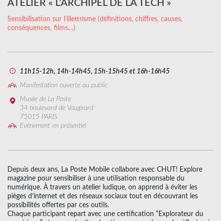
ATELIER « L’ARCHIPEL DE LA TECH »
Sensibilisation sur l’illettrisme (définitions, chiffres, causes,
conséquences, films…)
11h15-12h, 14h-14h45, 15h-15h45 et 16h-16h45
Manifestation ouverte au public
Musée de La Poste
34 boulevard de Vaugirard
75015 PARIS
Evénement en présentiel
Depuis deux ans, La Poste Mobile collabore avec CHUT! Explore
magazine pour sensibiliser à une utilisation responsable du
numérique. À travers un atelier ludique, on apprend à éviter les
pièges d’internet et des réseaux sociaux tout en découvrant les
possibilités offertes par ces outils.
Chaque participant repart avec une certification “Explorateur du