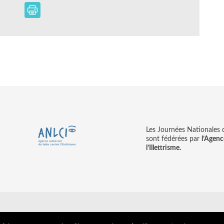
Les Journées Nationales d’
sont fédérées par
l’Agenc
l’Illettrisme.
tions légales
© copyright ANLCI 2018
Pamplemousse - agence communicati