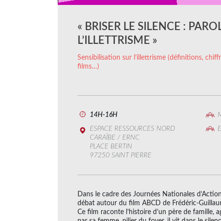
« BRISER LE SILENCE : PARO
L’ILLETTRISME »
Sensibilisation sur l’illettrisme (définitions, chi
films…)
14H-16H
M
ESPACE RESSOURCES NORD
E
CARAÏBE / ERNC
PLACE BERTIN
97250 SAINT PIERRE
Dans le cadre des Journées Nationales d’Action 
débat autour du film ABCD de Frédéric-Guilla
Ce film raconte l’histoire d’un père de famille, 
par sa femme, pilier du foyer, il vit dans le silen