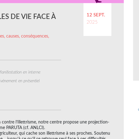
12 SEPT.
LES DE VIE FACE À
2025
ffres, causes, conséquences,
anifestation en interne
vénement en présentiel
contre l’Illettrisme, notre centre propose une projection-
ume PARUTA (cf. ANLCI).
agriculteur, qui cache son illettrisme à ses proches. Soutenu
ce… jusqu’à ce qu’il se retrouve seul face à ses difficultés.