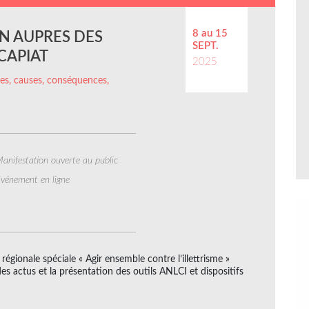
8 au 15
N AUPRES DES
SEPT.
CAPIAT
2025
ffres, causes, conséquences,
anifestation ouverte au public
vénement en ligne
ionale spéciale « Agir ensemble contre l’illettrisme »
es actus et la présentation des outils ANLCI et dispositifs