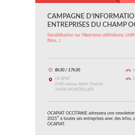
CAMPAGNE D’INFORMATIO
ENTREPRISES DU CHAMP O
Sensibilisation sur l’illettrisme (définitions, chi
films…)
8h30 / 17h30
M
OCAPIAT
E
2460 avenue Albert Einstein
34000 MONTPELLIER
OCAPIAT OCCITANIE adressera une newsletter rég
2025″ à toutes ses entreprises avec des infos, d
OCAPIAT.