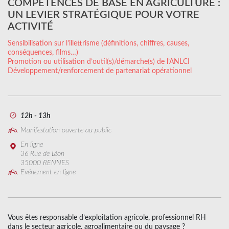
COMPÉTENCES DE BASE EN AGRICULTURE :
UN LEVIER STRATÉGIQUE POUR VOTRE
ACTIVITÉ
Sensibilisation sur l’illettrisme (définitions, chiffres, causes,
conséquences, films…)
Promotion ou utilisation d’outil(s)/démarche(s) de l’ANLCI
Développement/renforcement de partenariat opérationnel
12h - 13h
Manifestation ouverte au public
En ligne
36 Rue de Léon
35000 RENNES
Evénement en ligne
Vous êtes responsable d’exploitation agricole, professionnel RH
dans le secteur agricole, agroalimentaire ou du paysage ?