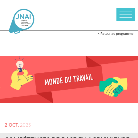
< Retour au programme
2 OCT.
2025