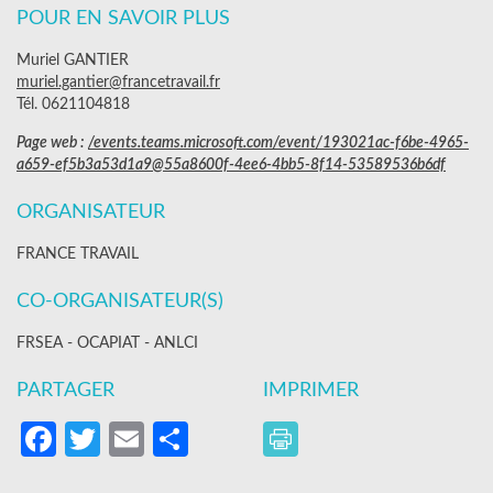
POUR EN SAVOIR PLUS
Muriel GANTIER
muriel.gantier@francetravail.fr
Tél. 0621104818
Page web :
/events.teams.microsoft.com/event/193021ac-f6be-4965-
a659-ef5b3a53d1a9@55a8600f-4ee6-4bb5-8f14-53589536b6df
ORGANISATEUR
FRANCE TRAVAIL
CO-ORGANISATEUR(S)
FRSEA - OCAPIAT - ANLCI
PARTAGER
IMPRIMER
Facebook
Twitter
Email
Partager