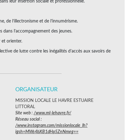
ns leur insertion sociale et professionnelle.
me, de l’illectronisme et de l’innumérisme.
ées dans l’accompagnement des jeunes.
et orienter.
ctive de lutte contre les inégalités d’accès aux savoirs de
ORGANISATEUR
MISSION LOCALE LE HAVRE ESTUAIRE
LITTORAL
Site web :
/www.ml-lehavre.fr/
Réseau social :
/www.instagram.com/missionlocale_lh?
igsh=MWs4bXB1dHp5ZnNmeg==