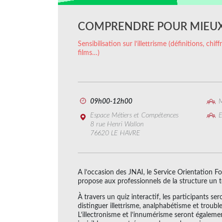
COMPRENDRE POUR MIEUX
Sensibilisation sur l’illettrisme (définitions, chi
films…)
09h00-12h00
M
Espace Métiers et Compétences
E
8 rue Henri Wallon
76620 LE HAVRE
A l’occasion des JNAI, le Service Orientation Fo
propose aux professionnels de la structure un te
À travers un quiz interactif, les participants se
distinguer illettrisme, analphabétisme et troubl
L’illectronisme et l’innumérisme seront égaleme