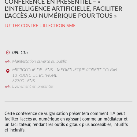
CONFÉRENCE EN PRÉSENTIEL – «
L’INTELLIGENCE ARTIFICIELLE, FACILITER
L’ACCÈS AU NUMÉRIQUE POUR TOUS »
LUTTER CONTRE L ILLECTRONISME
09h 11h
Manifestation ouverte au public
MICROFOLIE DE LENS - MEDIATHEQUE ROBERT COUSIN
13 ROUTE DE BETHUNE
62300 LENS
Evénement en présentiel
Cette conférence de vulgarisation présentera comment l’IA peut
faciliter l’accès au numérique en agissant comme un médiateur et
un facilitateur, rendant les outils digitaux plus accessibles, intuitifs
et inclusifs.