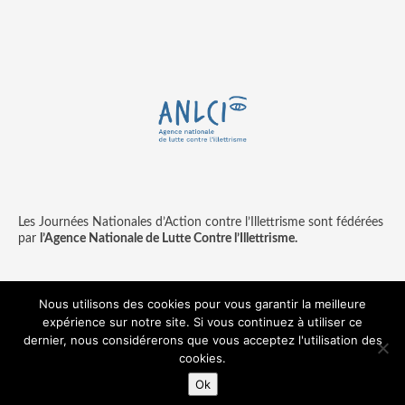
Les Journées Nationales d’Action contre l’Illettrisme sont fédérées
par
l’Agence Nationale de Lutte Contre l’Illettrisme.
Nous utilisons des cookies pour vous garantir la meilleure
expérience sur notre site. Si vous continuez à utiliser ce
Contact
Mentions légales
dernier, nous considérerons que vous acceptez l'utilisation des
© copyright ANLCI 2018
cookies.
Pamplemousse - agence communication & digitale
Ok