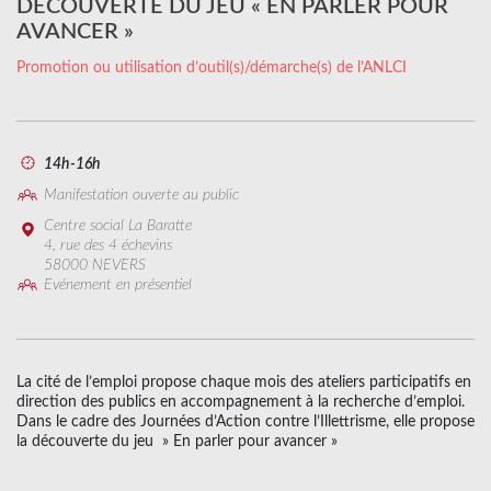
DÉCOUVERTE DU JEU « EN PARLER POUR
AVANCER »
Promotion ou utilisation d’outil(s)/démarche(s) de l’ANLCI
14h-16h
Manifestation ouverte au public
Centre social La Baratte
4, rue des 4 échevins
58000 NEVERS
Evénement en présentiel
La cité de l’emploi propose chaque mois des ateliers participatifs en
direction des publics en accompagnement à la recherche d’emploi.
Dans le cadre des Journées d’Action contre l’Illettrisme, elle propose
la découverte du jeu » En parler pour avancer »