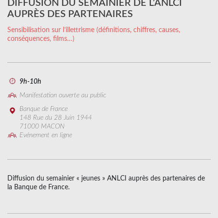
DIFFUSION DU SEMAINIER DE L’ANLCI
AUPRÈS DES PARTENAIRES
Sensibilisation sur l’illettrisme (définitions, chiffres, causes,
conséquences, films…)
9h-10h
Manifestation ouverte au public
Banque de France
148 Rue du 28 Juin 1944
71000 MACON
Evénement en ligne
Diffusion du semainier « jeunes » ANLCI auprès des partenaires de
la Banque de France.