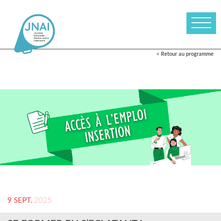
< Retour au programme
9 SEPT.
2025