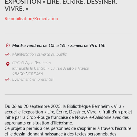
EXPOSITION « LIRE, ÉCRIRE, DESSINER,
VIVRE. »
Remobilisation/Remédiation
Mardi à vendredi de 10h à 16h / Samedi de 9h à 15h
Manifestation ouverte au public
Bibliothèque Bernheim
Immeuble le Central - 17 rue Anatole France
98800 NOUMEA
Evénement en présentiel
Du 06 au 20 septembre 2025, la Bibliothèque Bernheim « Villa »
accueille l’exposition « Lire, Écrire, Dessiner, Vivre. », fruit d’un projet
initié par la Croix-Rouge française de Nouvelle-Calédonie avec des
apprenants en situation d’illettrisme.
Ce projet a permis à ces personnes de s’exprimer à travers l’écriture
et le dessin, donnant naissance à des textes personnels, des