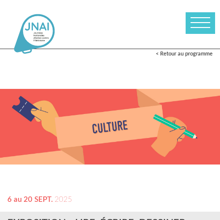
< Retour au programme
6 au 20 SEPT.
2025