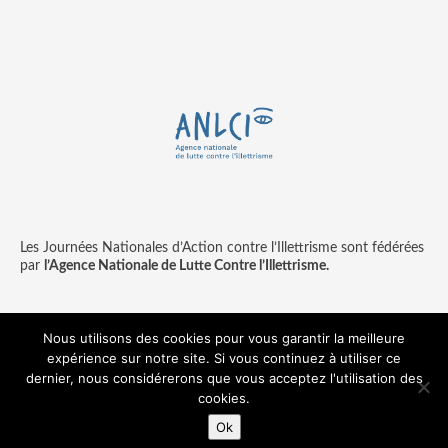
Les Journées Nationales d’Action contre l’Illettrisme sont fédérées
par
l’Agence Nationale de Lutte Contre l’Illettrisme.
Nous utilisons des cookies pour vous garantir la meilleure
expérience sur notre site. Si vous continuez à utiliser ce
Contact
Mentions légales
dernier, nous considérerons que vous acceptez l'utilisation des
© copyright ANLCI 2018
cookies.
Pamplemousse - agence communication & digitale
Ok