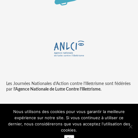
Les Journées Nationales d’Action contre l’Illettrisme sont fédérées
par
l’Agence Nationale de Lutte Contre l’Illettrisme.
Nous utilisons des cookies pour vous garantir la meilleure
expérience sur notre site. Si vous continuez à utiliser ce
Contact
Mentions légales
dernier, nous considérerons que vous acceptez l'utilisation des
© copyright ANLCI 2018
cookies.
Pamplemousse - agence communication & digitale