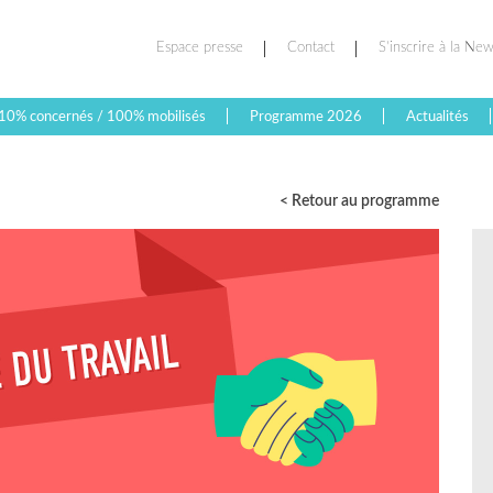
Espace presse
Contact
S’inscrire à la New
10% concernés / 100% mobilisés
Programme 2026
Actualités
< Retour au programme