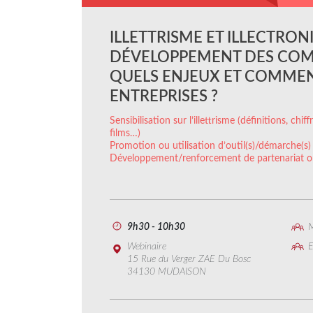
ILLETTRISME ET ILLECTRON
DÉVELOPPEMENT DES COMP
QUELS ENJEUX ET COMMEN
ENTREPRISES ?
Sensibilisation sur l’illettrisme (définitions, chi
films…)
Promotion ou utilisation d’outil(s)/démarche(s)
Développement/renforcement de partenariat o
9h30 - 10h30
M
Webinaire
E
15 Rue du Verger ZAE Du Bosc
34130 MUDAISON