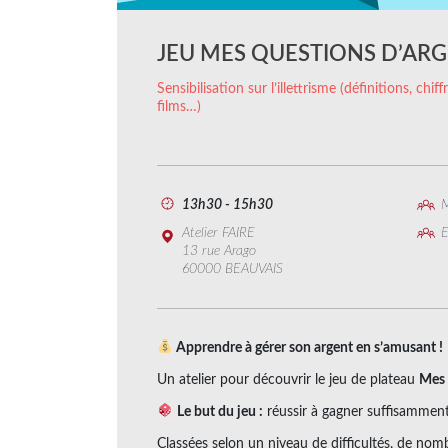
JEU MES QUESTIONS D’AR
Sensibilisation sur l’illettrisme (définitions, chi
films…)
13h30 - 15h30
M
Atelier FAIRE
E
13 rue Arago
60000 BEAUVAIS
Apprendre à gérer son argent en s’amusant !
Un atelier pour découvrir le jeu de plateau
Mes 
Le but du jeu :
réussir à gagner suffisamment 
Classées selon un niveau de difficultés, de no