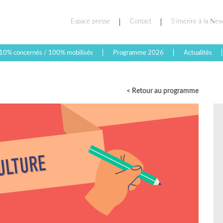
Espace presse
Contact
S’inscrire à la New
10% concernés / 100% mobilisés
Programme 2026
Actualités
< Retour au programme