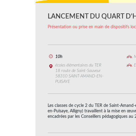
LANCEMENT DU QUART D’
Présentation ou prise en main de dispositifs lo
10h
M
écoles élémentaires du TER
E
18 route de Saint-Sauveur
58310 SAINT-AMAND-EN-
PUISAYE
Les classes de cycle 2 du TER de Saint-Amand-
en-Puisaye, Alligny) travaillent à la mise en œu
encadrées par les Conseillers pédagogiques au