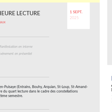
1 SEPT.
HEURE LECTURE
2025
caux
anifestation en interne
vénement en présentiel
en-Puisaye (Entrains, Bouhy, Arquian, St-Loup, St-Amand-
vre du quart lecture dans le cadre des constellations
 2ème semestre.