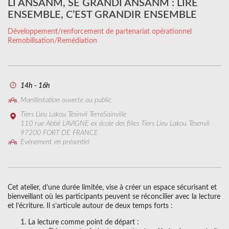
LI ANSANM, SÉ GRANDI ANSANM : LIRE
ENSEMBLE, C’EST GRANDIR ENSEMBLE
Développement/renforcement de partenariat opérationnel
Remobilisation/Remédiation
14h - 16h
Manifestation ouverte au public
Tiers Lieu Lakou Tèsinvil TerreSainville
110 rue Abbé LAVIGNE ex école des filles Tiers Lieu Lakou Tèsenvil
97200 FORT DE FRANCE
Evénement en présentiel
Cet atelier, d’une durée limitée, vise à créer un espace sécurisant et
bienveillant où les participants peuvent se réconcilier avec la lecture
et l’écriture. Il s’articule autour de deux temps forts :
La lecture comme point de départ :