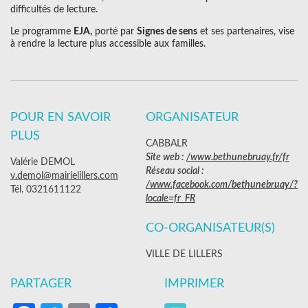
difficultés de lecture.
Le programme
EJA,
porté par
Signes de sens
et ses partenaires, vise
à rendre la lecture plus accessible aux familles.
POUR EN SAVOIR
ORGANISATEUR
PLUS
CABBALR
Site web :
/www.bethunebruay.fr/fr
Valérie DEMOL
Réseau social :
v.demol@mairielillers.com
/www.facebook.com/bethunebruay/?
Tél. 0321611122
locale=fr_FR
CO-ORGANISATEUR(S)
VILLE DE LILLERS
PARTAGER
IMPRIMER