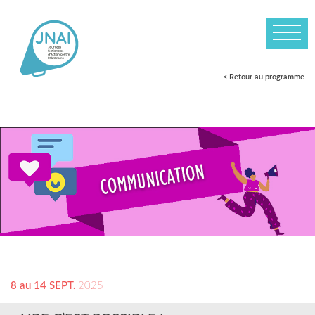
< Retour au programme
8 au 14 SEPT.
2025