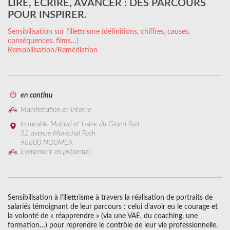
LIRE, ÉCRIRE, AVANCER : DES PARCOURS
POUR INSPIRER.
Sensibilisation sur l’illettrisme (définitions, chiffres, causes,
conséquences, films…)
Remobilisation/Remédiation
en continu
Manifestation en interne
Immeuble Malawi et Usine du Grand Sud
52 avenue Maréchal Foch
98800 NOUMEA
Evénement en présentiel
Sensibilisation à l’illettrisme à travers la réalisation de portraits de
salariés témoignant de leur parcours : celui d’avoir eu le courage et
la volonté de « réapprendre » (via une VAE, du coaching, une
formation…) pour reprendre le contrôle de leur vie professionnelle.