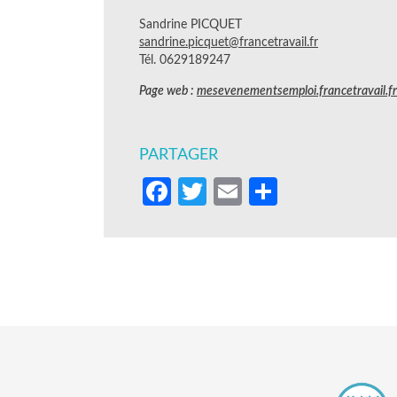
Sandrine PICQUET
sandrine.picquet@francetravail.fr
Tél. 0629189247
Page web :
mesevenementsemploi.francetravail.fr
PARTAGER
Facebook
Twitter
Email
Partager