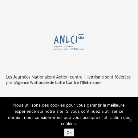
Les Journées Nationales d’Action contre l’Illettrisme sont fédérées
par
l’Agence Nationale de Lutte Contre l’Illettrisme.
Nous utilisons des cookies pour vous garantir la meilleure
expérience sur notre site. Si vous continuez à utiliser ce
Contact
Mentions légales
dernier, nous considérerons que vous acceptez l'utilisation des
© copyright ANLCI 2018
cookies.
Pamplemousse - agence communication & digitale
Ok