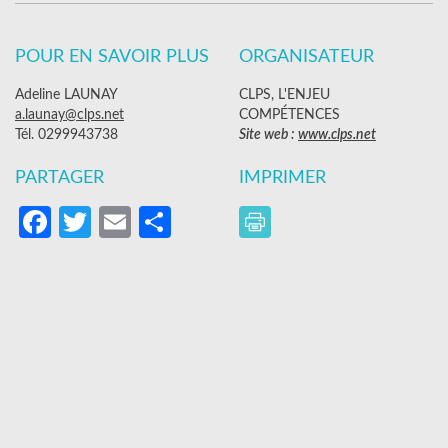
POUR EN SAVOIR PLUS
ORGANISATEUR
Adeline LAUNAY
CLPS, L'ENJEU
a.launay@clps.net
COMPÉTENCES
Tél. 0299943738
Site web :
www.clps.net
PARTAGER
IMPRIMER
Facebook
Twitter
Email
Partager