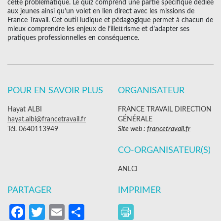
cette problématique. Le quiz comprend une partie spécifique dédiée
aux jeunes ainsi qu’un volet en lien direct avec les missions de
France Travail. Cet outil ludique et pédagogique permet à chacun de
mieux comprendre les enjeux de l’illettrisme et d’adapter ses
pratiques professionnelles en conséquence.
POUR EN SAVOIR PLUS
ORGANISATEUR
Hayat ALBI
FRANCE TRAVAIL DIRECTION
hayat.albi@francetravail.fr
GÉNÉRALE
Tél. 0640113949
Site web :
francetravail.fr
CO-ORGANISATEUR(S)
ANLCI
PARTAGER
IMPRIMER
Facebook
Twitter
Email
Partager