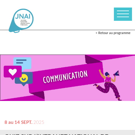
< Retour au programme
8 au 14 SEPT.
2025