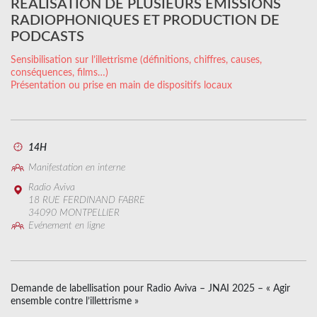
RÉALISATION DE PLUSIEURS ÉMISSIONS
RADIOPHONIQUES ET PRODUCTION DE
PODCASTS
Sensibilisation sur l’illettrisme (définitions, chiffres, causes,
conséquences, films…)
Présentation ou prise en main de dispositifs locaux
14H
Manifestation en interne
Radio Aviva
18 RUE FERDINAND FABRE
34090 MONTPELLIER
Evénement en ligne
Demande de labellisation pour Radio Aviva – JNAI 2025 – « Agir
ensemble contre l’illettrisme »