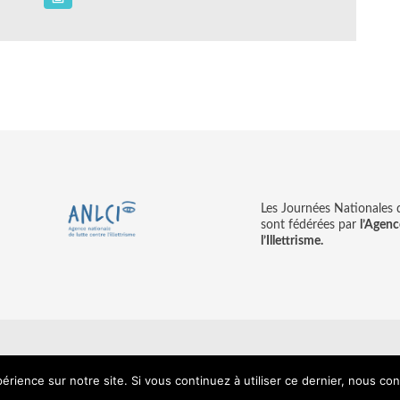
Les Journées Nationales d’
sont fédérées par
l’Agenc
l’Illettrisme.
tions légales
© copyright ANLCI 2018
Pamplemousse - agence communicati
érience sur notre site. Si vous continuez à utiliser ce dernier, nous co