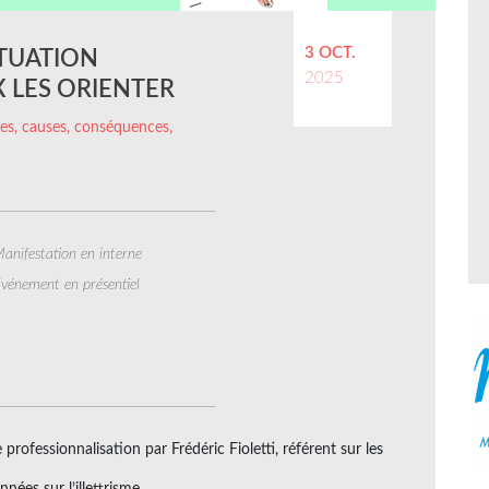
3 OCT.
ITUATION
2025
X LES ORIENTER
ffres, causes, conséquences,
anifestation en interne
vénement en présentiel
ofessionnalisation par Frédéric Fioletti, référent sur les
nées sur l’illettrisme