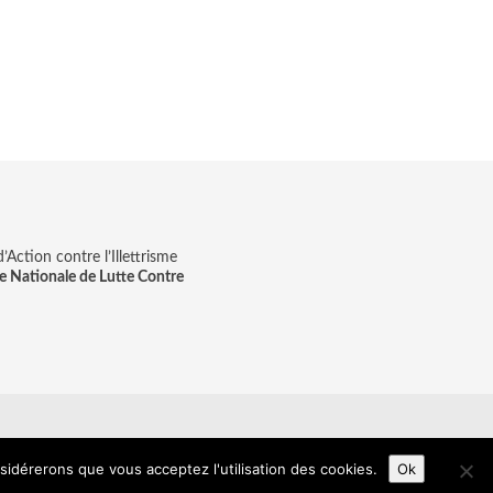
Action contre l’Illettrisme
e Nationale de Lutte Contre
on & digitale
nsidérerons que vous acceptez l'utilisation des cookies.
Ok