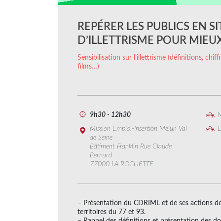
REPÉRER LES PUBLICS EN S
D’ILLETTRISME POUR MIEU
Sensibilisation sur l’illettrisme (définitions, chi
films…)
9h30 - 12h30
M
Mission Emploi-Insertion Melun Val
E
de Seine
Bâtiment Franklin Rue Claude
Bernard
77000 LA ROCHETTE
– Présentation du CDRIML et de ses actions de pr
territoires du 77 et 93.
– Rappel des définitions et présentation des don