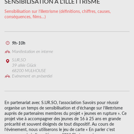
SENSIBILISATION À L’ILLETTRISME
Sensibilisation sur l’illettrisme (définitions, chiffres, causes,
conséquences, films…)
9h-10h
Manifestation en interne
S.UR.SO
39 allée Glück
68200 MULHOUSE
Evénement en présentiel
En partenariat avec S.UR.SO, l’association Savoirs pour réussir
organise un temps de sensibilisation et d’échange sur l’illettrisme
auprès de partenaires membres du projet « jeunes en rupture ». Ce
projet vise à accompagner des jeunes de 16 à 25 ans en grande
précarité et souvent éloignés de tout dispositif. Au cours de
l’évènement, nous utiliserons le jeu de carte « En parler c’est