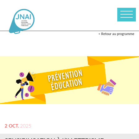
< Retour au programme
2 OCT.
2025