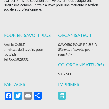
avancer » mis à disposition par l’ANLCI et nous évoquerons
l’illettrisme comme un frein à lever pour une meilleure insertion
sociale et professionnelle.
POUR EN SAVOIR PLUS
ORGANISATEUR
Amélie CABLE
SAVOIRS POUR RÉUSSIR
amelie.cable@savoirs-pour-
Site web :
/savoirs-pour-
reussir.fr
reussir.fr/
Tél. 0665828001
CO-ORGANISATEUR(S)
S.UR.SO
PARTAGER
IMPRIMER
Facebook
Twitter
Email
Partager