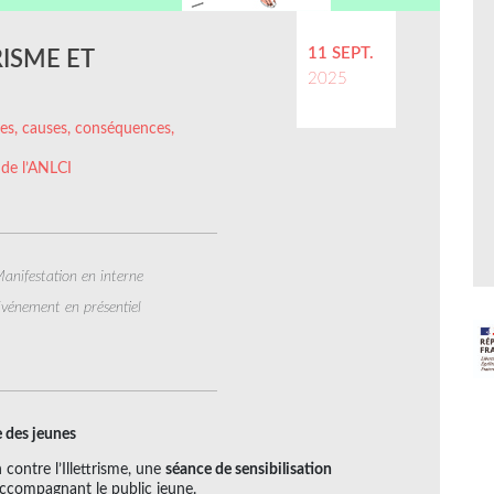
11 SEPT.
RISME ET
2025
ffres, causes, conséquences,
 de l’ANLCI
anifestation en interne
vénement en présentiel
me des jeunes
contre l’Illettrisme, une
séance de sensibilisation
ccompagnant le public jeune.