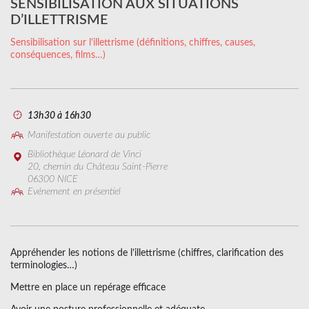
SENSIBILISATION AUX SITUATIONS
D’ILLETTRISME
Sensibilisation sur l’illettrisme (définitions, chiffres, causes,
conséquences, films…)
13h30 à 16h30
Manifestation ouverte au public
Bibliothèque Léonard de Vinci
20, chemin du Château Saint-Pierre
06300 NICE
Evénement en présentiel
Appréhender les notions de l’illettrisme (chiffres, clarification des
terminologies…)
Mettre en place un repérage efficace