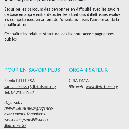
Avoir une posture professionnelle et adéquate
Sécuriser les parcours des personnes en difficulté avec les savoirs
de base en apprenant à détecter les situations d’illettrisme, évaluer
les compétences, en amont de l’orientation vers l’emploi ou de la
qualification
Connaître les relais et structure locales pour accompagner ces
publics
POUR EN SAVOIR PLUS
ORGANISATEUR
Samia BELLESSA
CRIA PACA
samia.bellessa@illettrisme.org
Site web :
www.illettrisme.org
Tél. 0491084989
Page web :
/www.illettrisme.org/agenda-
evenements-formations-
webinaires/sensibilisation-
illettrisme-3/