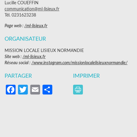
Lucille COUEFFIN
communication@ml-lisieux.fr
Tél. 0231623238
Page web :
/ml-lisieux.fr
ORGANISATEUR
MISSION LOCALE LISIEUX NORMANDIE
Site web :
/ml-lisieux.fr
Réseau social :
/www.instagram.com/missionlocalelisieuxnormandie/
PARTAGER
IMPRIMER
Facebook
Twitter
Email
Partager