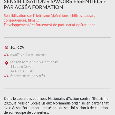
SENSIBILISATION « SAVOIRS ESSENTIELS »
PAR ACSÉA FORMATION
Sensibilisation sur l’illettrisme (définitions, chiffres, causes,
conséquences, films…)
Développement/renforcement de partenariat opérationnel
10h-12h
Manifestation en interne
Mission Locale Lisieux Normandie
11 rue d'Orival
14100 LISIEUX
Evénement en présentiel
Dans le cadre des Journées Nationales d’Action contre l’Illettrisme
2025, la Mission Locale Lisieux Normandie organise, en partenariat
avec Acséa Formation, une séance de sensibilisation à destination
de son équipe de conseillers.