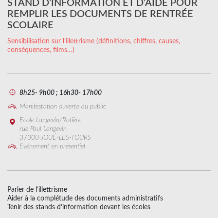
STAND D’INFORMATION ET D’AIDE POUR
REMPLIR LES DOCUMENTS DE RENTRÉE
SCOLAIRE
Sensibilisation sur l’illettrisme (définitions, chiffres, causes,
conséquences, films…)
8h25- 9h00 ; 16h30- 17h00
Manifestation ouverte au public
Ecole Langevin/Rotière
rue Paul Langevin
37300 JOUÉ-LES-TOURS
Evénement en présentiel
Parler de l’illettrisme
Aider à la complétude des documents administratifs
Tenir des stands d’information devant les écoles