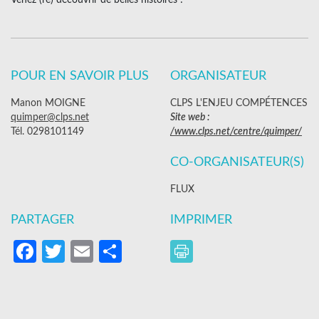
Venez (re) découvrir de belles histoires !
POUR EN SAVOIR PLUS
ORGANISATEUR
Manon MOIGNE
CLPS L'ENJEU COMPÉTENCES
quimper@clps.net
Site web :
Tél. 0298101149
/www.clps.net/centre/quimper/
CO-ORGANISATEUR(S)
FLUX
PARTAGER
IMPRIMER
Facebook
Twitter
Email
Partager