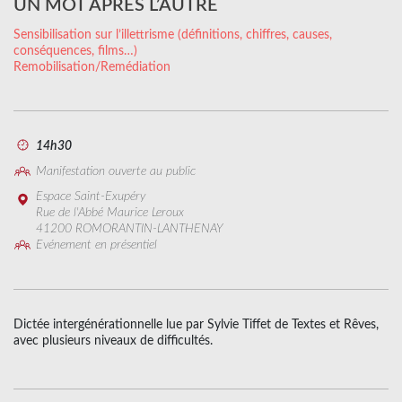
UN MOT APRÈS L’AUTRE
Sensibilisation sur l’illettrisme (définitions, chiffres, causes,
conséquences, films…)
Remobilisation/Remédiation
14h30
Manifestation ouverte au public
Espace Saint-Exupéry
Rue de l'Abbé Maurice Leroux
41200 ROMORANTIN-LANTHENAY
Evénement en présentiel
Dictée intergénérationnelle lue par Sylvie Tiffet de Textes et Rêves,
avec plusieurs niveaux de difficultés.