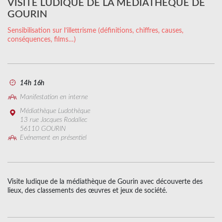
VISITE LUDIQUE DE LA MÉDIATHÈQUE DE
GOURIN
Sensibilisation sur l’illettrisme (définitions, chiffres, causes,
conséquences, films…)
14h 16h
Manifestation en interne
Médiathèque Ludothèque
13 rue Jacques Rodallec
56110 GOURIN
Evénement en présentiel
Visite ludique de la médiathèque de Gourin avec découverte des
lieux, des classements des œuvres et jeux de société.