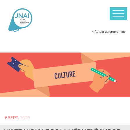
< Retour au programme
9 SEPT.
2025