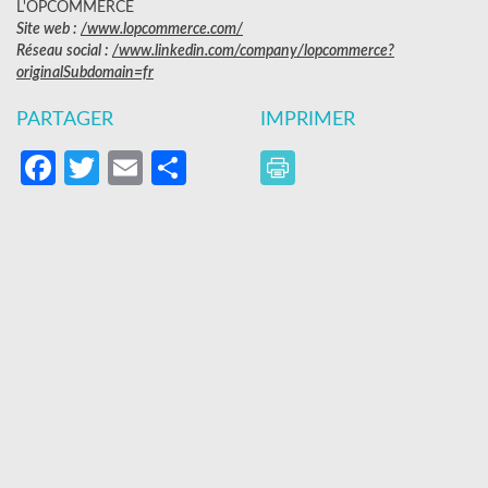
L'OPCOMMERCE
Site web :
/www.lopcommerce.com/
Réseau social :
/www.linkedin.com/company/lopcommerce?
originalSubdomain=fr
PARTAGER
IMPRIMER
Facebook
Twitter
Email
Partager