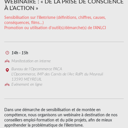
WEBINAIRE : « DE LA PRISE DE CONSCIENCE
À L’ACTION »
Sensibilisation sur l’illettrisme (définitions, chiffres, causes,
conséquences, films…)
Promotion ou utilisation d’outil(s)/démarche(s) de l’ANLCI
14h - 15h
Manifestation en interne
Bureau de l'Opcommerce PACA
L'Opcommerce, IMP des Carrés de l’Arc RdPt du Meyreuil
13590 MEYREUIL
Evénement en ligne
Dans une démarche de sensibilisation et de montée en
compétence, nous organisons un webinaire à destination de nos
conseillers emploi-formation et du pôle projets, afin de mieux
appréhender la problématique de l’illettrisme.