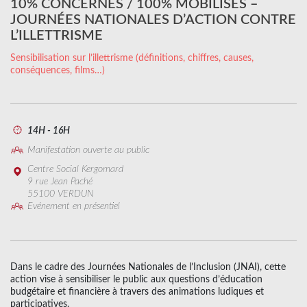
10% CONCERNÉS / 100% MOBILISÉS –
JOURNÉES NATIONALES D’ACTION CONTRE
L’ILLETTRISME
Sensibilisation sur l’illettrisme (définitions, chiffres, causes,
conséquences, films…)
14H - 16H
Manifestation ouverte au public
Centre Social Kergomard
9 rue Jean Paché
55100 VERDUN
Evénement en présentiel
Dans le cadre des Journées Nationales de l’Inclusion (JNAI), cette
action vise à sensibiliser le public aux questions d’éducation
budgétaire et financière à travers des animations ludiques et
participatives.