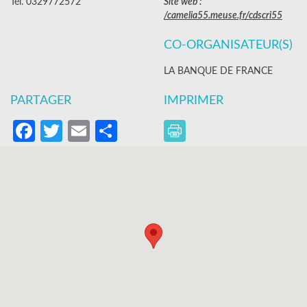
Tél. 0329772572
Site web :
/camelia55.meuse.fr/cdscri55
CO-ORGANISATEUR(S)
LA BANQUE DE FRANCE
PARTAGER
IMPRIMER
Facebook
Twitter
Email
Partager