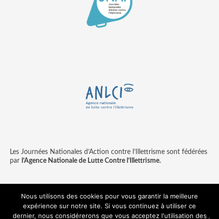
Les Journées Nationales d’Action contre l’Illettrisme sont fédérées
par
l’Agence Nationale de Lutte Contre l’Illettrisme.
Nous utilisons des cookies pour vous garantir la meilleure
expérience sur notre site. Si vous continuez à utiliser ce
Contact
Mentions légales
dernier, nous considérerons que vous acceptez l'utilisation des