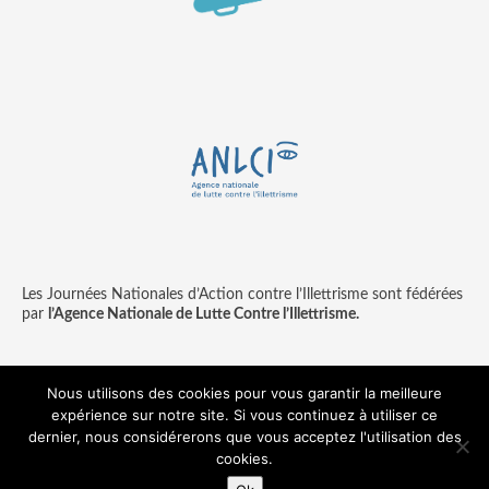
Les Journées Nationales d’Action contre l’Illettrisme sont fédérées
par
l’Agence Nationale de Lutte Contre l’Illettrisme.
Nous utilisons des cookies pour vous garantir la meilleure
expérience sur notre site. Si vous continuez à utiliser ce
Contact
Mentions légales
dernier, nous considérerons que vous acceptez l'utilisation des
© copyright ANLCI 2018
cookies.
Pamplemousse - agence communication & digitale