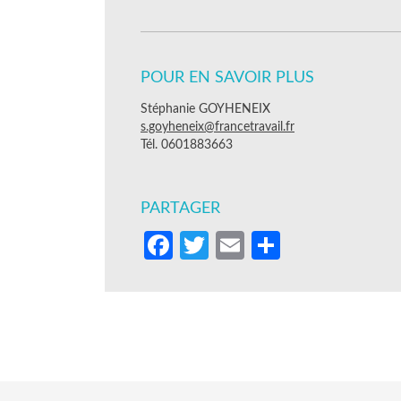
POUR EN SAVOIR PLUS
Stéphanie GOYHENEIX
s.goyheneix@francetravail.fr
Tél. 0601883663
PARTAGER
Facebook
Twitter
Email
Partager