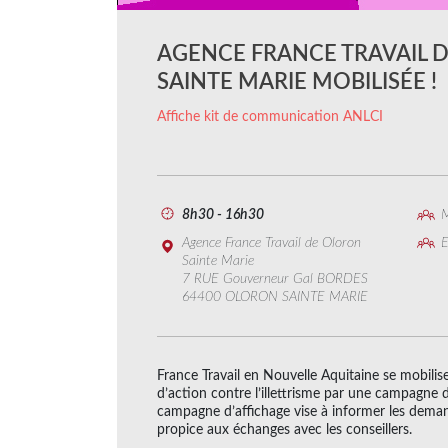
AGENCE FRANCE TRAVAIL 
SAINTE MARIE MOBILISÉE !
Affiche kit de communication ANLCI
8h30 - 16h30
M
Agence France Travail de Oloron
E
Sainte Marie
7 RUE Gouverneur Gal BORDES
64400 OLORON SAINTE MARIE
France Travail en Nouvelle Aquitaine se mobilis
d’action contre l’illettrisme par une campagne d
campagne d’affichage vise à informer les deman
propice aux échanges avec les conseillers.