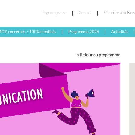
Espace presse
Contact
S’inscrire à la New
10% concernés / 100% mobilisés
Programme 2026
Actualités
< Retour au programme