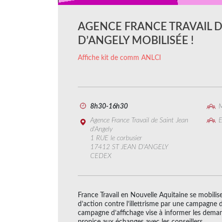
AGENCE FRANCE TRAVAIL D
D’ANGELY MOBILISÉE !
Affiche kit de comm ANLCI
8h30-16h30
M
Agence France Travail de Saint Jean
E
d'Angely
1 RUE le corbusier
17412 ST JEAN D'ANGELY
CEDEX
France Travail en Nouvelle Aquitaine se mobilis
d’action contre l’illettrisme par une campagne d
campagne d’affichage vise à informer les deman
propice aux échanges avec les conseillers.