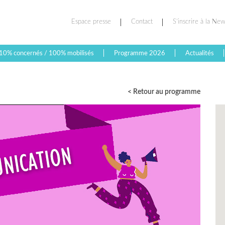
Espace presse
Contact
S’inscrire à la New
10% concernés / 100% mobilisés
Programme 2026
Actualités
< Retour au programme