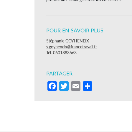
POUR EN SAVOIR PLUS
Stéphanie GOYHENEIX
s.goyheneix@francetravail.fr
Tél. 0601883663
PARTAGER
Facebook
Twitter
Email
Partager