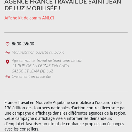
AGENCE FRANCE TRAVAIL DE SAINT JEAN
DE LUZ MOBILISÉE !
Affiche kit de comm ANLCI
8h30-16h30
Manifestation ouverte au public
Agence France Travail de Saint Jean de Luz
11 RUE DE LA FERME DAI BAITA
64500 ST JEAN DE LUZ
Evénement en présentiel
France Travail en Nouvelle Aquitaine se mobilise à l’occasion de la
13è édition des Journées nationales d’action contre l’illettrisme par
une campagne d’affichage dans les différentes agences de la région.
Cette campagne d’affichage vise à informer les demandeurs
d’emploi et favoriser un climat de confiance propice aux échanges
avec les conseillers.