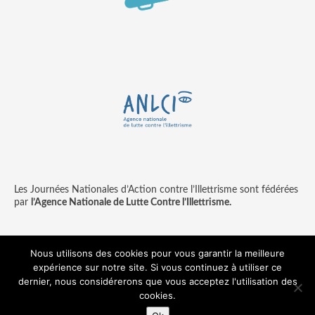
Les Journées Nationales d’Action contre l’Illettrisme sont fédérées
par
l’Agence Nationale de Lutte Contre l’Illettrisme.
Nous utilisons des cookies pour vous garantir la meilleure
expérience sur notre site. Si vous continuez à utiliser ce
Contact
Mentions légales
dernier, nous considérerons que vous acceptez l'utilisation des
© copyright ANLCI 2018
cookies.
Pamplemousse - agence communication & digitale