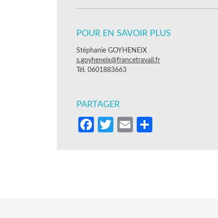
POUR EN SAVOIR PLUS
Stéphanie GOYHENEIX
s.goyheneix@francetravail.fr
Tél. 0601883663
PARTAGER
Facebook
Twitter
Email
Partager