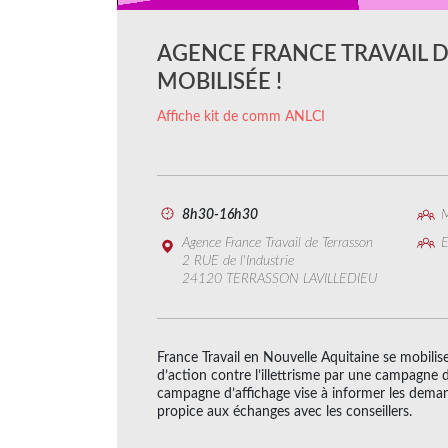
AGENCE FRANCE TRAVAIL 
MOBILISÉE !
Affiche kit de comm ANLCI
8h30-16h30
M
Agence France Travail de Terrasson
E
2 RUE de l'Industrie
24120 TERRASSON LAVILLEDIEU
France Travail en Nouvelle Aquitaine se mobilis
d’action contre l’illettrisme par une campagne d
campagne d’affichage vise à informer les deman
propice aux échanges avec les conseillers.