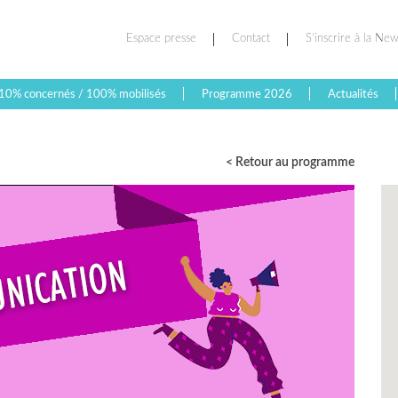
Espace presse
Contact
S’inscrire à la New
10% concernés / 100% mobilisés
Programme 2026
Actualités
< Retour au programme