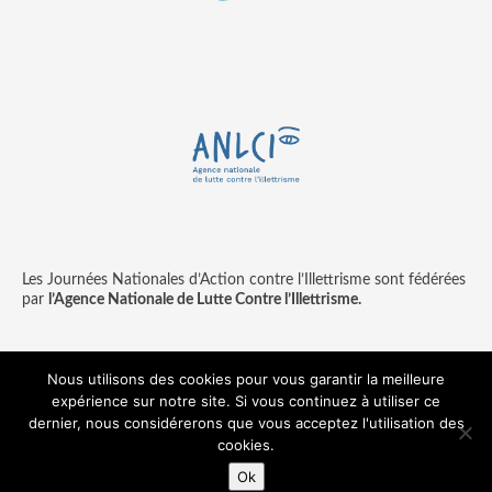
Les Journées Nationales d’Action contre l’Illettrisme sont fédérées
par
l’Agence Nationale de Lutte Contre l’Illettrisme.
Nous utilisons des cookies pour vous garantir la meilleure
expérience sur notre site. Si vous continuez à utiliser ce
Contact
Mentions légales
dernier, nous considérerons que vous acceptez l'utilisation des
© copyright ANLCI 2018
cookies.
Pamplemousse - agence communication & digitale
Ok