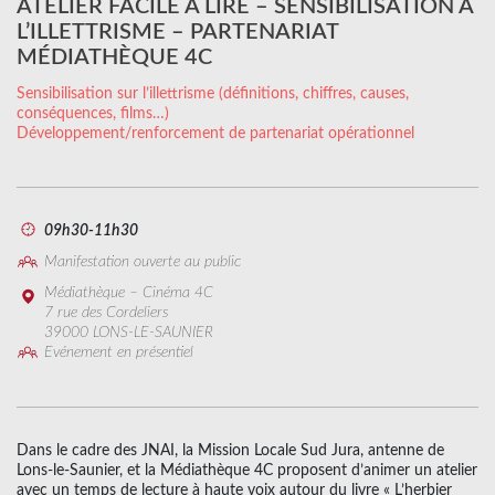
ATELIER FACILE À LIRE – SENSIBILISATION À
L’ILLETTRISME – PARTENARIAT
MÉDIATHÈQUE 4C
Sensibilisation sur l’illettrisme (définitions, chiffres, causes,
conséquences, films…)
Développement/renforcement de partenariat opérationnel
09h30-11h30
Manifestation ouverte au public
Médiathèque – Cinéma 4C
7 rue des Cordeliers
39000 LONS-LE-SAUNIER
Evénement en présentiel
Dans le cadre des JNAI, la Mission Locale Sud Jura, antenne de
Lons-le-Saunier, et la Médiathèque 4C proposent d’animer un atelier
avec un temps de lecture à haute voix autour du livre « L’herbier