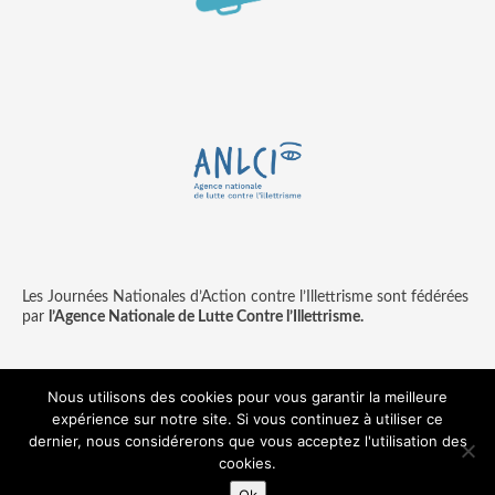
Les Journées Nationales d’Action contre l’Illettrisme sont fédérées
par
l’Agence Nationale de Lutte Contre l’Illettrisme.
Nous utilisons des cookies pour vous garantir la meilleure
expérience sur notre site. Si vous continuez à utiliser ce
Contact
Mentions légales
dernier, nous considérerons que vous acceptez l'utilisation des
© copyright ANLCI 2018
cookies.
Pamplemousse - agence communication & digitale