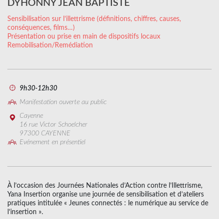
DYHONNY JEAN BAPTISTE
Sensibilisation sur l’illettrisme (définitions, chiffres, causes,
conséquences, films…)
Présentation ou prise en main de dispositifs locaux
Remobilisation/Remédiation
9h30-12h30
Manifestation ouverte au public
Cayenne
16 rue Victor Schoelcher
97300 CAYENNE
Evénement en présentiel
À l’occasion des Journées Nationales d’Action contre l’Illettrisme,
Yana Insertion organise une journée de sensibilisation et d’ateliers
pratiques intitulée « Jeunes connectés : le numérique au service de
l’insertion ».