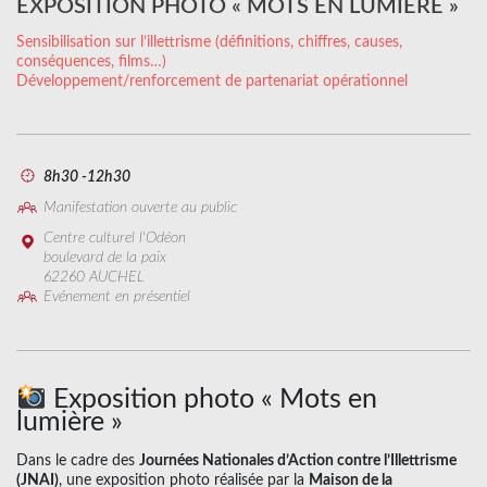
EXPOSITION PHOTO « MOTS EN LUMIÈRE »
Sensibilisation sur l’illettrisme (définitions, chiffres, causes,
conséquences, films…)
Développement/renforcement de partenariat opérationnel
8h30 -12h30
Manifestation ouverte au public
Centre culturel l'Odéon
boulevard de la paix
62260 AUCHEL
Evénement en présentiel
Exposition photo « Mots en
lumière »
Dans le cadre des
Journées Nationales d’Action contre l’Illettrisme
(JNAI)
, une exposition photo réalisée par la
Maison de la