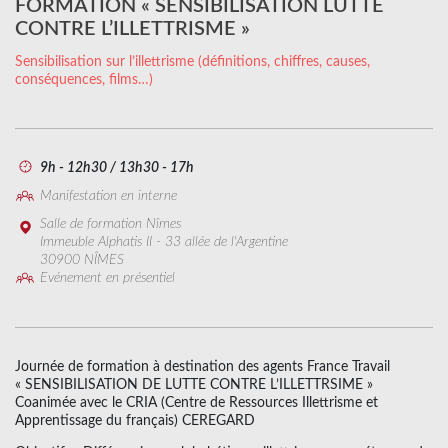
FORMATION « SENSIBILISATION LUTTE
CONTRE L’ILLETTRISME »
Sensibilisation sur l’illettrisme (définitions, chiffres, causes,
conséquences, films…)
9h - 12h30 / 13h30 - 17h
Manifestation en interne
Salle de formation Nîmes
Immeuble Alphatis II - 33 allée de l'Argentine
30900 NÎMES
Evénement en présentiel
Journée de formation à destination des agents France Travail
« SENSIBILISATION DE LUTTE CONTRE L’ILLETTRSIME »
Coanimée avec le CRIA (Centre de Ressources Illettrisme et
Apprentissage du français) CEREGARD