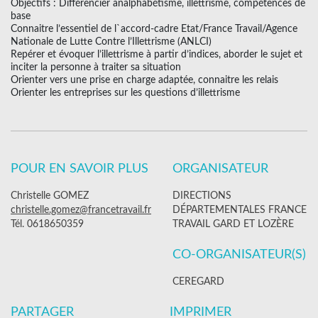
Objectifs : Différencier analphabétisme, illettrisme, compétences de
base
Connaitre l’essentiel de l`accord-cadre Etat/France Travail/Agence
Nationale de Lutte Contre l’Illettrisme (ANLCI)
Repérer et évoquer l’illettrisme à partir d’indices, aborder le sujet et
inciter la personne à traiter sa situation
Orienter vers une prise en charge adaptée, connaitre les relais
Orienter les entreprises sur les questions d’illettrisme
POUR EN SAVOIR PLUS
ORGANISATEUR
Christelle GOMEZ
DIRECTIONS
christelle.gomez@francetravail.fr
DÉPARTEMENTALES FRANCE
Tél. 0618650359
TRAVAIL GARD ET LOZÈRE
CO-ORGANISATEUR(S)
CEREGARD
PARTAGER
IMPRIMER