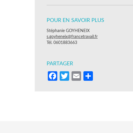
POUR EN SAVOIR PLUS
Stéphanie GOYHENEIX
s.goyheneix@francetravail.fr
Tél. 0601883663
PARTAGER
Facebook
Twitter
Email
Partager