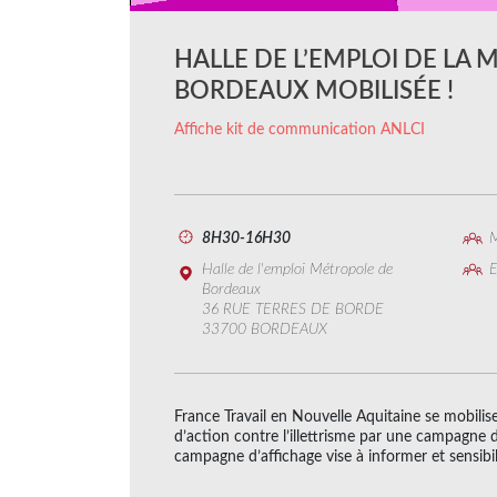
HALLE DE L’EMPLOI DE LA
BORDEAUX MOBILISÉE !
Affiche kit de communication ANLCI
8H30-16H30
M
Halle de l'emploi Métropole de
E
Bordeaux
36 RUE TERRES DE BORDE
33700 BORDEAUX
France Travail en Nouvelle Aquitaine se mobilis
d’action contre l’illettrisme par une campagne d
campagne d’affichage vise à informer et sensibili