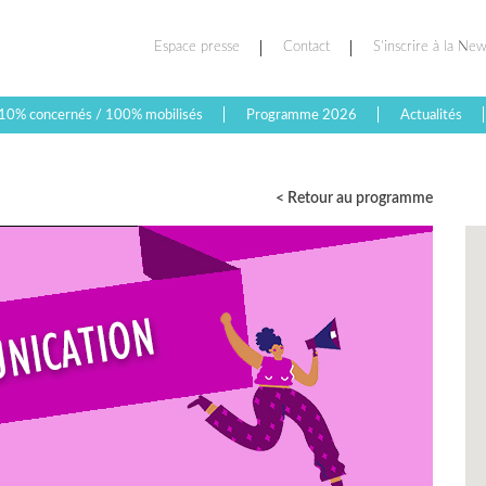
Espace presse
Contact
S’inscrire à la New
10% concernés / 100% mobilisés
Programme 2026
Actualités
< Retour au programme