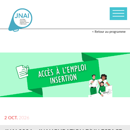
< Retour au programme
2 OCT.
2026