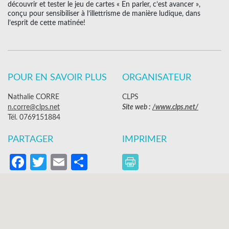
découvrir et tester le jeu de cartes « En parler, c’est avancer »,
conçu pour sensibiliser à l’illettrisme de manière ludique, dans
l’esprit de cette matinée!
POUR EN SAVOIR PLUS
ORGANISATEUR
Nathalie CORRE
CLPS
n.corre@clps.net
Site web :
/www.clps.net/
Tél. 0769151884
PARTAGER
IMPRIMER
Facebook
Twitter
Email
Partager