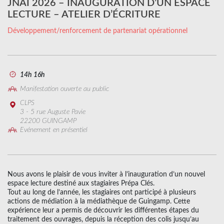
JNAI 2026 – INAUGURATION D’UN ESPACE
LECTURE – ATELIER D’ÉCRITURE
Développement/renforcement de partenariat opérationnel
14h 16h
Manifestation ouverte au public
CLPS
3 - 5 rue Auguste Pavie
22200 GUINGAMP
Evénement en présentiel
Nous avons le plaisir de vous inviter à l’inauguration d’un nouvel
espace lecture destiné aux stagiaires Prépa Clés.
Tout au long de l’année, les stagiaires ont participé à plusieurs
actions de médiation à la médiathèque de Guingamp. Cette
expérience leur a permis de découvrir les différentes étapes du
traitement des ouvrages, depuis la réception des colis jusqu’au