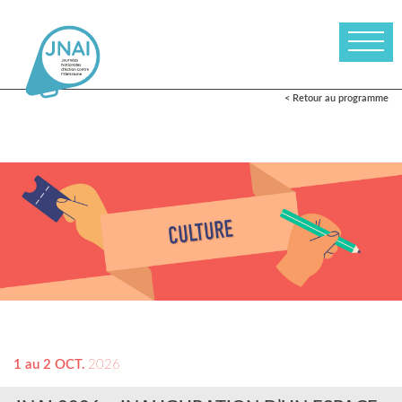
< Retour au programme
1 au 2 OCT.
2026