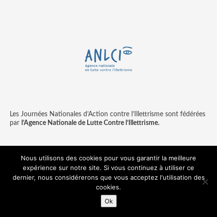
Les Journées Nationales d’Action contre l’Illettrisme sont fédérées
par
l’Agence Nationale de Lutte Contre l’Illettrisme.
Nous utilisons des cookies pour vous garantir la meilleure
expérience sur notre site. Si vous continuez à utiliser ce
Contact
Mentions légales
dernier, nous considérerons que vous acceptez l'utilisation des
© copyright ANLCI 2018
cookies.
Pamplemousse - agence communication & digitale
Ok