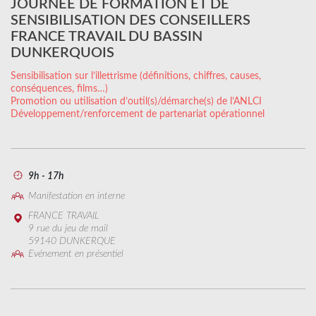
JOURNÉE DE FORMATION ET DE
SENSIBILISATION DES CONSEILLERS
FRANCE TRAVAIL DU BASSIN
DUNKERQUOIS
Sensibilisation sur l’illettrisme (définitions, chiffres, causes,
conséquences, films…)
Promotion ou utilisation d’outil(s)/démarche(s) de l’ANLCI
Développement/renforcement de partenariat opérationnel
9h - 17h
Manifestation en interne
FRANCE TRAVAIL
9 rue du jeu de mail
59140 DUNKERQUE
Evénement en présentiel